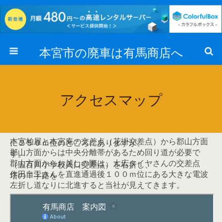
本宮市の廃車は有馬商店へ
アクセスマップ
本宮柏屋と本宮庵の交差点（花掛交差点）から郡山方面
に２５０ｍ位のところにありますが、
郡山方面からは中央分離帯があるため回り道が必要で
す。
郡山方面からお越しの際は、大広タイヤさんの交差点
（五百川小学校入口交差点）を右折し、
作田自工さんを直進通過後１００ｍ位にある大きな電波
塔のＴ字路を
左折し道なりに北進すると当社が見えてきます。